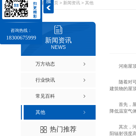
服
当前位置：
首页
>
新闻资讯
>
其他
扫
更
精
彩
咨询热线：
18300675999
新闻资讯
NEWS
万方动态
河南屋
行业快讯
随着对
建筑物的屋
常见百科
首先，
降低温室气
其他
其次，
热门推荐
阳辐射强度